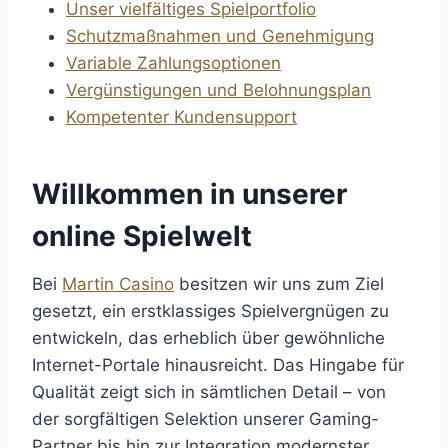
Unser vielfältiges Spielportfolio
Schutzmaßnahmen und Genehmigung
Variable Zahlungsoptionen
Vergünstigungen und Belohnungsplan
Kompetenter Kundensupport
Willkommen in unserer
online Spielwelt
Bei
Martin Casino
besitzen wir uns zum Ziel
gesetzt, ein erstklassiges Spielvergnügen zu
entwickeln, das erheblich über gewöhnliche
Internet-Portale hinausreicht. Das Hingabe für
Qualität zeigt sich in sämtlichen Detail – von
der sorgfältigen Selektion unserer Gaming-
Partner bis hin zur Integration modernster