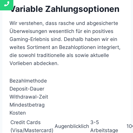
Variable Zahlungsoptionen
Wir verstehen, dass rasche und abgesicherte
Überweisungen wesentlich für ein positives
Gaming-Erlebnis sind. Deshalb haben wir ein
weites Sortiment an Bezahloptionen integriert,
die sowohl traditionelle als sowie aktuelle
Vorlieben abdecken.
Bezahlmethode
Deposit-Dauer
Withdrawal-Zeit
Mindestbetrag
Kosten
Credit Cards
3-5
Augenblicklich
10
(Visa/Mastercard)
Arbeitstage