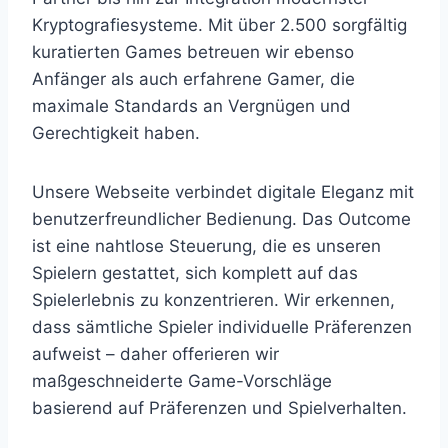
Kryptografiesysteme. Mit über 2.500 sorgfältig
kuratierten Games betreuen wir ebenso
Anfänger als auch erfahrene Gamer, die
maximale Standards an Vergnügen und
Gerechtigkeit haben.
Unsere Webseite verbindet digitale Eleganz mit
benutzerfreundlicher Bedienung. Das Outcome
ist eine nahtlose Steuerung, die es unseren
Spielern gestattet, sich komplett auf das
Spielerlebnis zu konzentrieren. Wir erkennen,
dass sämtliche Spieler individuelle Präferenzen
aufweist – daher offerieren wir
maßgeschneiderte Game-Vorschläge
basierend auf Präferenzen und Spielverhalten.