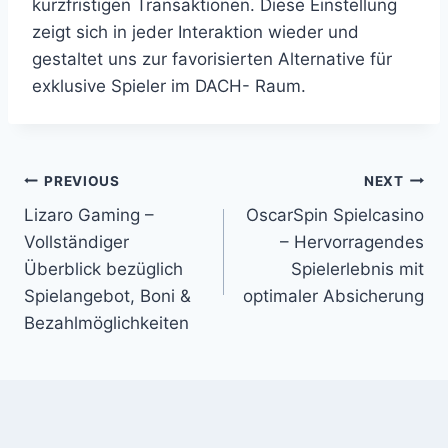
kurzfristigen Transaktionen. Diese Einstellung
zeigt sich in jeder Interaktion wieder und
gestaltet uns zur favorisierten Alternative für
exklusive Spieler im DACH- Raum.
PREVIOUS
NEXT
Lizaro Gaming –
OscarSpin Spielcasino
Vollständiger
– Hervorragendes
Überblick bezüglich
Spielerlebnis mit
Spielangebot, Boni &
optimaler Absicherung
Bezahlmöglichkeiten