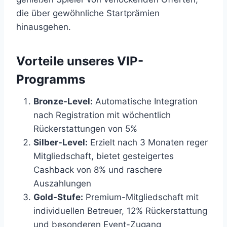
die über gewöhnliche Startprämien
hinausgehen.
Vorteile unseres VIP-
Programms
Bronze-Level:
Automatische Integration
nach Registration mit wöchentlich
Rückerstattungen von 5%
Silber-Level:
Erzielt nach 3 Monaten reger
Mitgliedschaft, bietet gesteigertes
Cashback von 8% und raschere
Auszahlungen
Gold-Stufe:
Premium-Mitgliedschaft mit
individuellen Betreuer, 12% Rückerstattung
und besonderen Event-Zugang