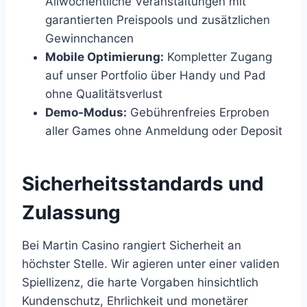
Allwöchentliche Veranstaltungen mit
garantierten Preispools und zusätzlichen
Gewinnchancen
Mobile Optimierung:
Kompletter Zugang
auf unser Portfolio über Handy und Pad
ohne Qualitätsverlust
Demo-Modus:
Gebührenfreies Erproben
aller Games ohne Anmeldung oder Deposit
Sicherheitsstandards und
Zulassung
Bei Martin Casino rangiert Sicherheit an
höchster Stelle. Wir agieren unter einer validen
Spiellizenz, die harte Vorgaben hinsichtlich
Kundenschutz, Ehrlichkeit und monetärer