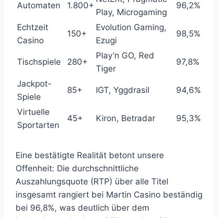
Automaten
1.800+
96,2%
Play, Microgaming
Echtzeit
Evolution Gaming,
150+
98,5%
Casino
Ezugi
Play’n GO, Red
Tischspiele
280+
97,8%
Tiger
Jackpot-
85+
IGT, Yggdrasil
94,6%
Spiele
Virtuelle
45+
Kiron, Betradar
95,3%
Sportarten
Eine bestätigte Realität betont unsere
Offenheit: Die durchschnittliche
Auszahlungsquote (RTP) über alle Titel
insgesamt rangiert bei Martin Casino beständig
bei 96,8%, was deutlich über dem