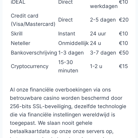
iDEAL
Direct
€10
werkdagen
Credit card
Direct
2-5 dagen
€20
(Visa/Mastercard)
Skrill
Instant
24 uur
€10
Neteller
Onmiddellijk
24 u
€10
Bankoverschrijving
1-3 dagen
3-7 dagen
€50
15-30
Cryptocurrency
1-2 u
€15
minuten
Al onze financiële overboekingen via ons
betrouwbare casino worden beschermd door
256-bits SSL-beveiliging, dezelfde technologie
die via financiële instellingen wereldwijd is
toegepast. We slaan nooit gehele
betaalkaartdata op onze onze servers op,