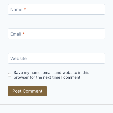
Name
*
Email
*
Website
Save my name, email, and website in this
browser for the next time I comment.