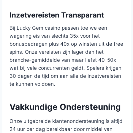
Inzetvereisten Transparant
Bij Lucky Gem casino passen toe we een
wagering eis van slechts 35x voor het
bonusbedragen plus 40x op winsten uit de free
spins. Onze vereisten zijn lager dan het
branche-gemiddelde van maar liefst 40-50x
wat bij vele concurrenten geldt. Spelers krijgen
30 dagen de tijd om aan alle de inzetvereisten
te kunnen voldoen.
Vakkundige Ondersteuning
Onze uitgebreide klantenondersteuning is altijd
24 uur per dag bereikbaar door middel van