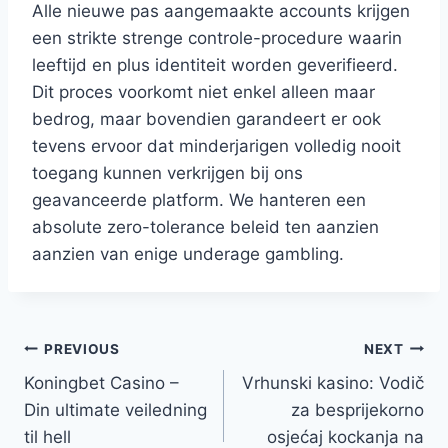
Alle nieuwe pas aangemaakte accounts krijgen
een strikte strenge controle-procedure waarin
leeftijd en plus identiteit worden geverifieerd.
Dit proces voorkomt niet enkel alleen maar
bedrog, maar bovendien garandeert er ook
tevens ervoor dat minderjarigen volledig nooit
toegang kunnen verkrijgen bij ons
geavanceerde platform. We hanteren een
absolute zero-tolerance beleid ten aanzien
aanzien van enige underage gambling.
PREVIOUS
NEXT
Koningbet Casino –
Vrhunski kasino: Vodič
Din ultimate veiledning
za besprijekorno
til hell
osjećaj kockanja na