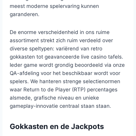
meest moderne spelervaring kunnen
garanderen.
De enorme verscheidenheid in ons ruime
assortiment strekt zich ruim verdeeld over
diverse speltypen: variërend van retro
gokkasten tot geavanceerde live casino tafels.
Ieder game wordt grondig beoordeeld via onze
QA-afdeling voor het beschikbaar wordt voor
spelers. We hanteren strenge selectienormen
waar Return to de Player (RTP) percentages
alsmede, grafische niveau en unieke
gameplay-innovatie centraal staan staan.
Gokkasten en de Jackpots