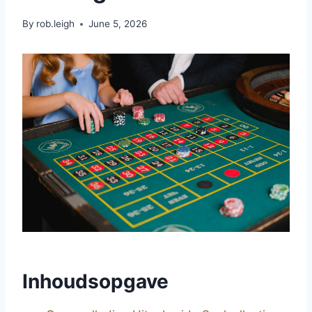
By
rob.leigh
June 5, 2026
Inhoudsopgave