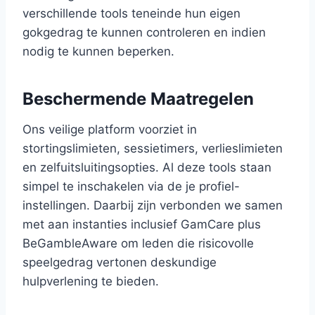
verschillende tools teneinde hun eigen
gokgedrag te kunnen controleren en indien
nodig te kunnen beperken.
Beschermende Maatregelen
Ons veilige platform voorziet in
stortingslimieten, sessietimers, verlieslimieten
en zelfuitsluitingsopties. Al deze tools staan
simpel te inschakelen via de je profiel-
instellingen. Daarbij zijn verbonden we samen
met aan instanties inclusief GamCare plus
BeGambleAware om leden die risicovolle
speelgedrag vertonen deskundige
hulpverlening te bieden.