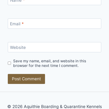
Name
*
Email
*
Website
Save my name, email, and website in this
browser for the next time I comment.
© 2026 Aquithie Boarding & Quarantine Kennels