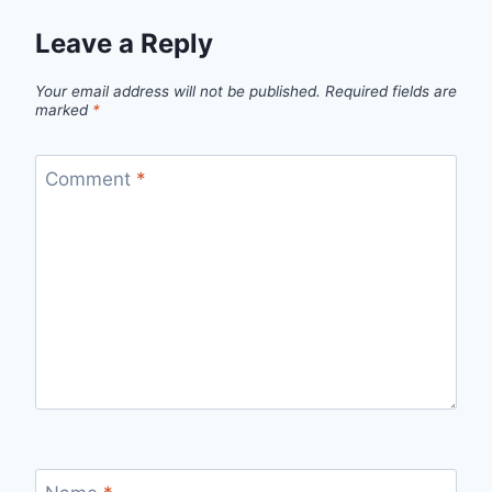
Leave a Reply
Your email address will not be published.
Required fields are
marked
*
Comment
*