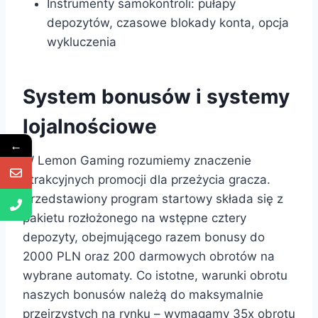
Instrumenty samokontroli: pułapy
depozytów, czasowe blokady konta, opcja
wykluczenia
System bonusów i systemy
lojalnościowe
←
W Lemon Gaming rozumiemy znaczenie
atrakcyjnych promocji dla przeżycia gracza.
Przedstawiony program startowy składa się z
pakietu rozłożonego na wstępne cztery
depozyty, obejmującego razem bonusy do
2000 PLN oraz 200 darmowych obrotów na
wybrane automaty. Co istotne, warunki obrotu
naszych bonusów należą do maksymalnie
przejrzystych na rynku – wymagamy 35x obrotu