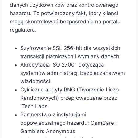
danych użytkowników oraz kontrolowanego
hazardu. To potwierdzony fakt, który klienci
mogą skontrolować bezpośrednio na portalu
regulatora.
Szyfrowanie SSL 256-bit dla wszystkich
transakcji płatniczych i wymiany danych
Akredytacja ISO 27001 dotycząca
systemów administracji bezpieczeństwem
wiadomości
Cykliczne audyty RNG (Tworzenie Liczb
Randomowych) przeprowadzane przez
iTech Labs
Partnerstwo z instytucjami
odpowiedzialnego hazardu: GamCare i
Gamblers Anonymous