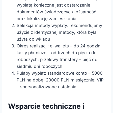
wypłatą konieczne jest dostarczenie
dokumentów świadczących tożsamość
oraz lokalizację zamieszkania
Selekcja metody wypłaty: rekomendujemy
użycie z identycznej metody, która była
użyta do wkładu
Okres realizacji: e-wallets – do 24 godzin,
karty płatnicze – od trzech do pięciu dni
roboczych, przelewy transfery – pięć do
siedmiu dni roboczych
Pułapy wypłat: standardowe konto – 5000
PLN na dobę, 20000 PLN miesięcznie; VIP
– spersonalizowane ustalenia
Wsparcie techniczne i