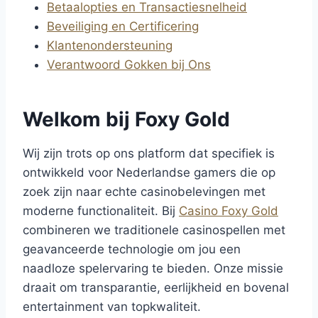
Betaalopties en Transactiesnelheid
Beveiliging en Certificering
Klantenondersteuning
Verantwoord Gokken bij Ons
Welkom bij Foxy Gold
Wij zijn trots op ons platform dat specifiek is
ontwikkeld voor Nederlandse gamers die op
zoek zijn naar echte casinobelevingen met
moderne functionaliteit. Bij
Casino Foxy Gold
combineren we traditionele casinospellen met
geavanceerde technologie om jou een
naadloze spelervaring te bieden. Onze missie
draait om transparantie, eerlijkheid en bovenal
entertainment van topkwaliteit.