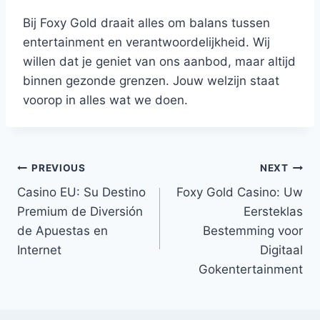
Bij Foxy Gold draait alles om balans tussen
entertainment en verantwoordelijkheid. Wij
willen dat je geniet van ons aanbod, maar altijd
binnen gezonde grenzen. Jouw welzijn staat
voorop in alles wat we doen.
PREVIOUS
NEXT
Casino EU: Su Destino
Foxy Gold Casino: Uw
Premium de Diversión
Eersteklas
de Apuestas en
Bestemming voor
Internet
Digitaal
Gokentertainment