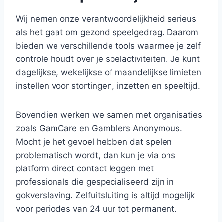
Wij nemen onze verantwoordelijkheid serieus
als het gaat om gezond speelgedrag. Daarom
bieden we verschillende tools waarmee je zelf
controle houdt over je spelactiviteiten. Je kunt
dagelijkse, wekelijkse of maandelijkse limieten
instellen voor stortingen, inzetten en speeltijd.
Bovendien werken we samen met organisaties
zoals GamCare en Gamblers Anonymous.
Mocht je het gevoel hebben dat spelen
problematisch wordt, dan kun je via ons
platform direct contact leggen met
professionals die gespecialiseerd zijn in
gokverslaving. Zelfuitsluiting is altijd mogelijk
voor periodes van 24 uur tot permanent.