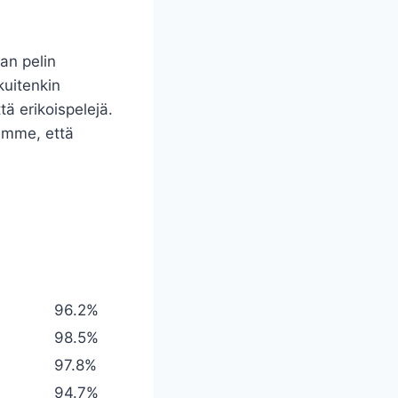
an pelin
uitenkin
ä erikoispelejä.
semme, että
96.2%
98.5%
97.8%
94.7%