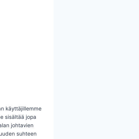
 käyttäjillemme
e sisältää jopa
alan johtavien
ivuuden suhteen