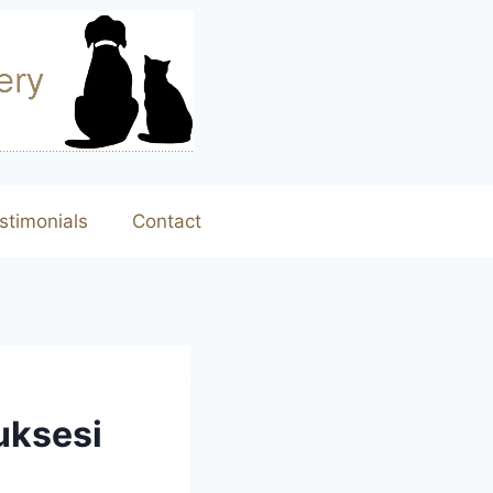
stimonials
Contact
uksesi