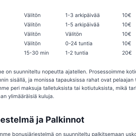
Välitön
1-3 arkipäivää
10€
Välitön
1-5 arkipäivää
10€
Välitön
Välitön
10€
Välitön
0-24 tuntia
10€
15-30 min
1-2 tuntia
20€
 on suunniteltu nopeutta ajatellen. Prosessoimme kot
unnin sisällä, ja monissa tapauksissa rahat ovat pelaajan t
me peri maksuja talletuksista tai kotiutuksista, mikä tar
n ylimääräisiä kuluja.
jestelmä ja Palkinnot
me bonusjärjestelmä on suunniteltu palkitsemaan uskol