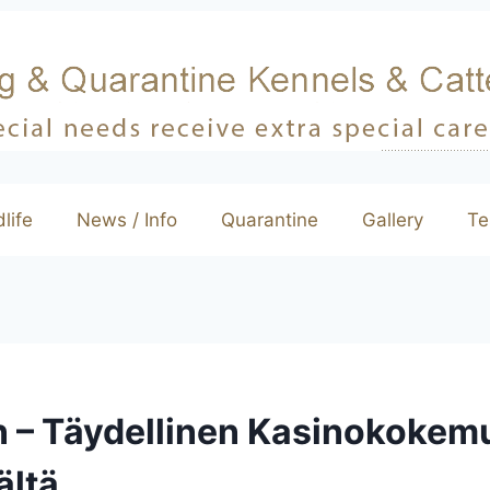
dlife
News / Info
Quarantine
Gallery
Te
 – Täydellinen Kasinokokem
ältä