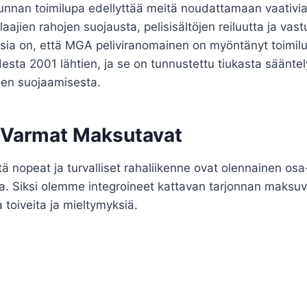
kunnan toimilupa edellyttää meitä noudattamaan vaativi
aajien rahojen suojausta, pelisisältöjen reiluutta ja vastu
sia on, että MGA peliviranomainen on myöntänyt toimilu
odesta 2001 lähtien, ja se on tunnustettu tiukasta säänte
ien suojaamisesta.
a Varmat Maksutavat
nopeat ja turvalliset rahaliikenne ovat olennainen osa
. Siksi olemme integroineet kattavan tarjonnan maksuva
a toiveita ja mieltymyksiä.