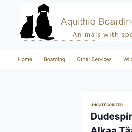
Home
Boarding
Other Services
Wil
UNCATEGORIZED
Dudespin
Alkaa Tä