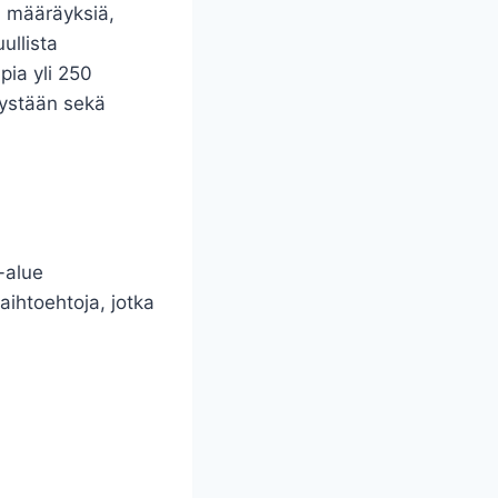
a määräyksiä,
ullista
pia yli 250
lystään sekä
-alue
ihtoehtoja, jotka