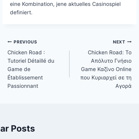
eine Kombination, jene aktuelles Casinospiel
definiert.
PREVIOUS
NEXT
Chicken Road :
Chicken Road: Το
Tutoriel Détaillé du
Απόλυτο Γνήσιο
Game de
Game Καζίνο Online
Établissement
που Κυριαρχεί σε τη
Passionnant
Αγορά
lar Posts