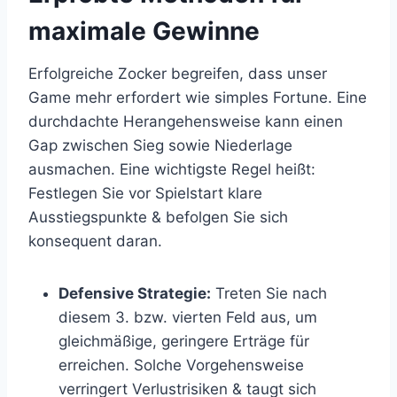
maximale Gewinne
Erfolgreiche Zocker begreifen, dass unser
Game mehr erfordert wie simples Fortune. Eine
durchdachte Herangehensweise kann einen
Gap zwischen Sieg sowie Niederlage
ausmachen. Eine wichtigste Regel heißt:
Festlegen Sie vor Spielstart klare
Ausstiegspunkte & befolgen Sie sich
konsequent daran.
Defensive Strategie:
Treten Sie nach
diesem 3. bzw. vierten Feld aus, um
gleichmäßige, geringere Erträge für
erreichen. Solche Vorgehensweise
verringert Verlustrisiken & taugt sich