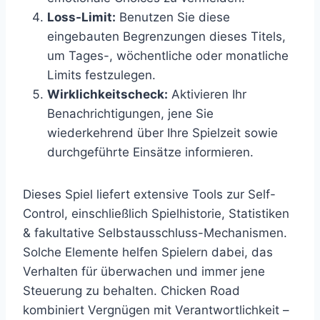
Loss-Limit:
Benutzen Sie diese
eingebauten Begrenzungen dieses Titels,
um Tages-, wöchentliche oder monatliche
Limits festzulegen.
Wirklichkeitscheck:
Aktivieren Ihr
Benachrichtigungen, jene Sie
wiederkehrend über Ihre Spielzeit sowie
durchgeführte Einsätze informieren.
Dieses Spiel liefert extensive Tools zur Self-
Control, einschließlich Spielhistorie, Statistiken
& fakultative Selbstausschluss-Mechanismen.
Solche Elemente helfen Spielern dabei, das
Verhalten für überwachen und immer jene
Steuerung zu behalten. Chicken Road
kombiniert Vergnügen mit Verantwortlichkeit –