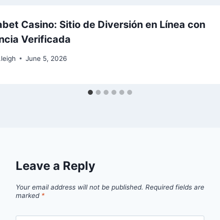
bet Casino: Sitio de Diversión en Línea con
ncia Verificada
.leigh
June 5, 2026
Leave a Reply
Your email address will not be published.
Required fields are
marked
*