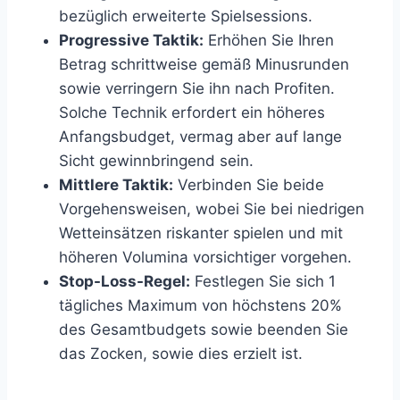
bezüglich erweiterte Spielsessions.
Progressive Taktik:
Erhöhen Sie Ihren
Betrag schrittweise gemäß Minusrunden
sowie verringern Sie ihn nach Profiten.
Solche Technik erfordert ein höheres
Anfangsbudget, vermag aber auf lange
Sicht gewinnbringend sein.
Mittlere Taktik:
Verbinden Sie beide
Vorgehensweisen, wobei Sie bei niedrigen
Wetteinsätzen riskanter spielen und mit
höheren Volumina vorsichtiger vorgehen.
Stop-Loss-Regel:
Festlegen Sie sich 1
tägliches Maximum von höchstens 20%
des Gesamtbudgets sowie beenden Sie
das Zocken, sowie dies erzielt ist.