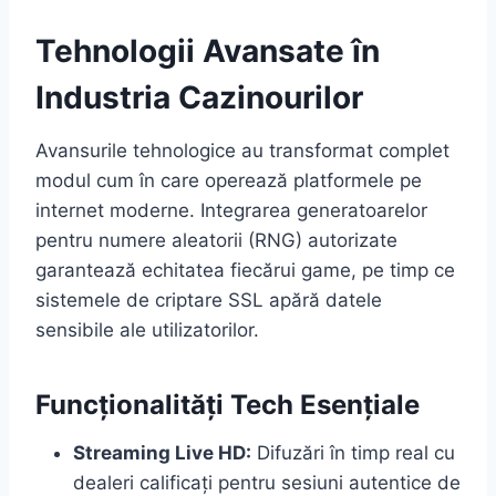
Tehnologii Avansate în
Industria Cazinourilor
Avansurile tehnologice au transformat complet
modul cum în care operează platformele pe
internet moderne. Integrarea generatoarelor
pentru numere aleatorii (RNG) autorizate
garantează echitatea fiecărui game, pe timp ce
sistemele de criptare SSL apără datele
sensibile ale utilizatorilor.
Funcționalități Tech Esențiale
Streaming Live HD:
Difuzări în timp real cu
dealeri calificați pentru sesiuni autentice de