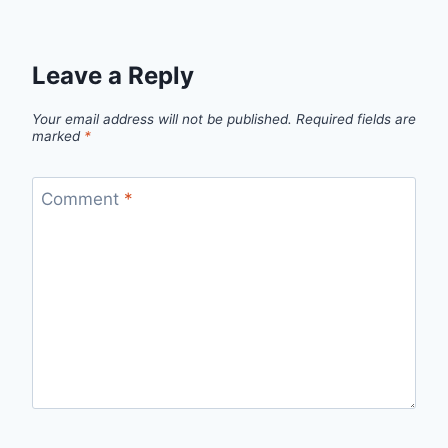
Leave a Reply
Your email address will not be published.
Required fields are
marked
*
Comment
*