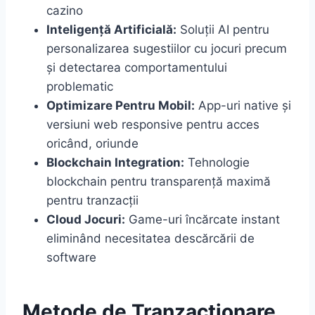
cazino
Inteligență Artificială:
Soluții AI pentru
personalizarea sugestiilor cu jocuri precum
și detectarea comportamentului
problematic
Optimizare Pentru Mobil:
App-uri native și
versiuni web responsive pentru acces
oricând, oriunde
Blockchain Integration:
Tehnologie
blockchain pentru transparență maximă
pentru tranzacții
Cloud Jocuri:
Game-uri încărcate instant
eliminând necesitatea descărcării de
software
Metode de Tranzacționare