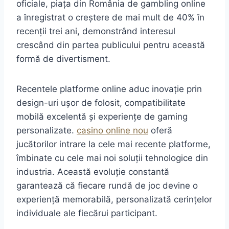
oficiale, piața din România de gambling online
a înregistrat o creștere de mai mult de 40% în
recenții trei ani, demonstrând interesul
crescând din partea publicului pentru această
formă de divertisment.
Recentele platforme online aduc inovație prin
design-uri ușor de folosit, compatibilitate
mobilă excelentă și experiențe de gaming
personalizate.
casino online nou
oferă
jucătorilor intrare la cele mai recente platforme,
îmbinate cu cele mai noi soluții tehnologice din
industria. Această evoluție constantă
garantează că fiecare rundă de joc devine o
experiență memorabilă, personalizată cerințelor
individuale ale fiecărui participant.