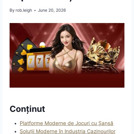
By
rob.leigh
June 20, 2026
Conținut
Platforme Moderne de Jocuri cu Șansă
Soluții Moderne în Industria Cazinourilor