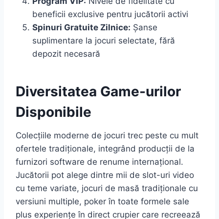
Program VIP:
Nivele de fidelitate cu
beneficii exclusive pentru jucătorii activi
Spinuri Gratuite Zilnice:
Șanse
suplimentare la jocuri selectate, fără
depozit necesară
Diversitatea Game-urilor
Disponibile
Colecțiile moderne de jocuri trec peste cu mult
ofertele tradiționale, integrând producții de la
furnizori software de renume internațional.
Jucătorii pot alege dintre mii de slot-uri video
cu teme variate, jocuri de masă tradiționale cu
versiuni multiple, poker în toate formele sale
plus experiențe în direct crupier care recreează