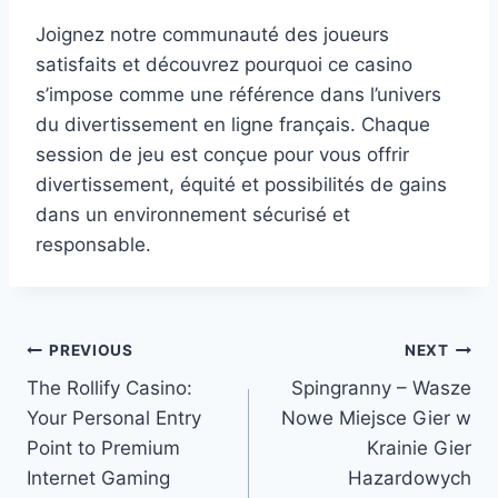
Joignez notre communauté des joueurs
satisfaits et découvrez pourquoi ce casino
s’impose comme une référence dans l’univers
du divertissement en ligne français. Chaque
session de jeu est conçue pour vous offrir
divertissement, équité et possibilités de gains
dans un environnement sécurisé et
responsable.
PREVIOUS
NEXT
The Rollify Casino:
Spingranny – Wasze
Your Personal Entry
Nowe Miejsce Gier w
Point to Premium
Krainie Gier
Internet Gaming
Hazardowych