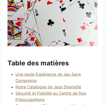
Table des matières
Une seule Expérience de Jeu Sans
Compromis
Notre Catalogue de Jeux Diversifié
Sécurité et Fiabilité au Centre de Nos
Préoccupations