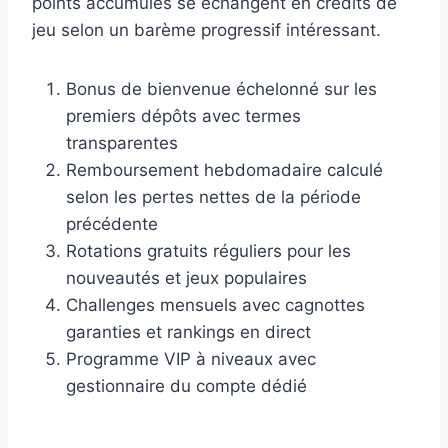
points accumulés se échangent en crédits de
jeu selon un barème progressif intéressant.
Bonus de bienvenue échelonné sur les
premiers dépôts avec termes
transparentes
Remboursement hebdomadaire calculé
selon les pertes nettes de la période
précédente
Rotations gratuits réguliers pour les
nouveautés et jeux populaires
Challenges mensuels avec cagnottes
garanties et rankings en direct
Programme VIP à niveaux avec
gestionnaire du compte dédié