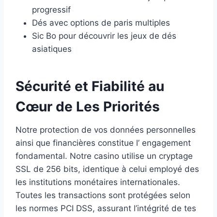
progressif
Dés avec options de paris multiples
Sic Bo pour découvrir les jeux de dés
asiatiques
Sécurité et Fiabilité au
Cœur de Les Priorités
Notre protection de vos données personnelles
ainsi que financières constitue l’ engagement
fondamental. Notre casino utilise un cryptage
SSL de 256 bits, identique à celui employé des
les institutions monétaires internationales.
Toutes les transactions sont protégées selon
les normes PCI DSS, assurant l’intégrité de tes