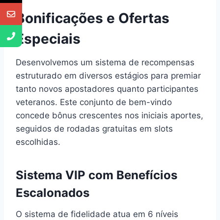
Bonificações e Ofertas
Especiais
Desenvolvemos um sistema de recompensas
estruturado em diversos estágios para premiar
tanto novos apostadores quanto participantes
veteranos. Este conjunto de bem-vindo
concede bônus crescentes nos iniciais aportes,
seguidos de rodadas gratuitas em slots
escolhidas.
Sistema VIP com Benefícios
Escalonados
O sistema de fidelidade atua em 6 níveis