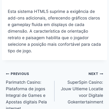
Esta sistema HTML5 suprime a exigência de
add-ons adicionais, oferecendo gráficos claros
e gameplay fluida em displays de cada
dimensão. A característica de orientação
retrato e paisagem habilita que o jogador
selecione a posição mais confortável para cada
tipo de jogo.
PREVIOUS
NEXT
Parimatch Casino:
SuperSpin Casino:
Plataforma de jogos
Jouw Ultieme Locatie
Integral de Games e
voor Digitale
Apostas digitais Pela
Gokentertainment
internet