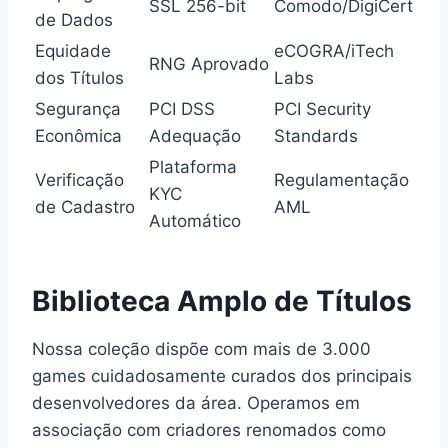
SSL 256-bit
Comodo/DigiCert
de Dados
Equidade
eCOGRA/iTech
RNG Aprovado
dos Títulos
Labs
Segurança
PCI DSS
PCI Security
Econômica
Adequação
Standards
Plataforma
Verificação
Regulamentação
KYC
de Cadastro
AML
Automático
Biblioteca Amplo de Títulos
Nossa coleção dispõe com mais de 3.000
games cuidadosamente curados dos principais
desenvolvedores da área. Operamos em
associação com criadores renomados como