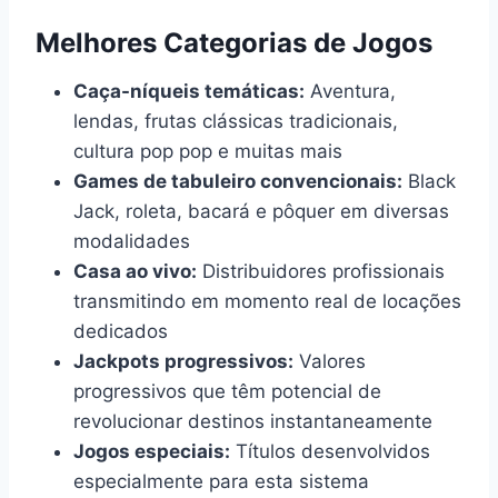
Melhores Categorias de Jogos
Caça-níqueis temáticas:
Aventura,
lendas, frutas clássicas tradicionais,
cultura pop pop e muitas mais
Games de tabuleiro convencionais:
Black
Jack, roleta, bacará e pôquer em diversas
modalidades
Casa ao vivo:
Distribuidores profissionais
transmitindo em momento real de locações
dedicados
Jackpots progressivos:
Valores
progressivos que têm potencial de
revolucionar destinos instantaneamente
Jogos especiais:
Títulos desenvolvidos
especialmente para esta sistema