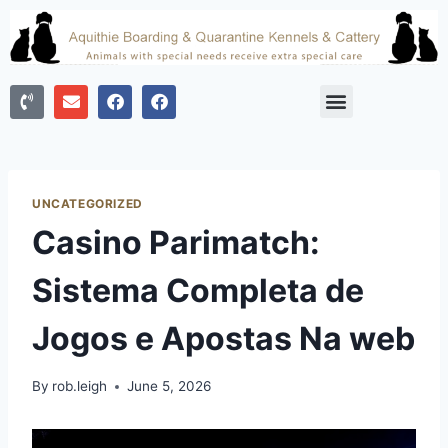
UNCATEGORIZED
Casino Parimatch:
Sistema Completa de
Jogos e Apostas Na web
By
rob.leigh
June 5, 2026