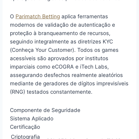
O
Parimatch Betting
aplica ferramentas
modernos de validação de autenticação e
proteção à branqueamento de recursos,
seguindo integralmente as diretrizes KYC
(Conheça Your Customer). Todos os games
acessíveis são aprovados por institutos
imparciais como eCOGRA e iTech Labs,
assegurando desfechos realmente aleatórios
mediante de geradores de dígitos imprevisíveis
(RNG) testados constantemente.
Componente de Seguridade
Sistema Aplicado
Certificação
Criptografia