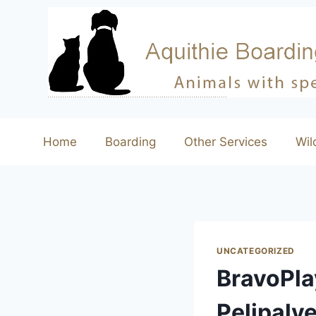
Home
Boarding
Other Services
Wil
UNCATEGORIZED
BravoPla
Pelipalv