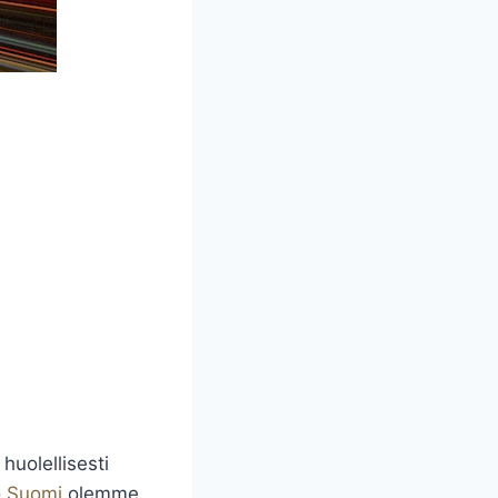
huolellisesti
o Suomi
olemme