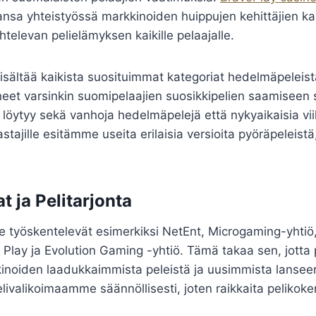
tansa yhteistyössä markkinoiden huippujen kehittäjien ka
htelevan pelielämyksen kaikille pelaajalle.
isältää kaikista suosituimmat kategoriat hedelmäpeleistä 
et varsinkin suomipelaajien suosikkipelien saamiseen si
öytyy sekä vanhoja hedelmäpelejä että nykyaikaisia vii
stajille esitämme useita erilaisia versioita pyöräpeleistä
at ja Pelitarjonta
yöskentelevät esimerkiksi NetEnt, Microgaming-yhtiö,
 Play ja Evolution Gaming -yhtiö. Tämä takaa sen, jotta 
noiden laadukkaimmista peleistä ja uusimmista lanseer
valikoimaamme säännöllisesti, joten raikkaita pelikoke