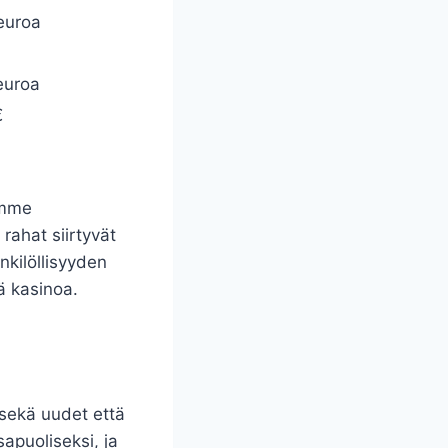
euroa
euroa
€
imme
 rahat siirtyvät
kilöllisyyden
ä kasinoa.
 sekä uudet että
apuoliseksi, ja