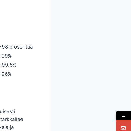
-98 prosenttia
-99%
-99.5%
-96%
uisesti
→
tarkkailee
sia ja