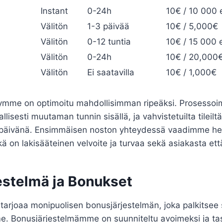
Instant
0-24h
10€ / 10 000 
Välitön
1-3 päivää
10€ / 5,000€
Välitön
0-12 tuntia
10€ / 15 000 
Välitön
0-24h
10€ / 20,000
Välitön
Ei saatavilla
10€ / 1,000€
ymme on optimoitu mahdollisimman ripeäksi. Prosesso
lisesti muutaman tunnin sisällä, ja vahvistetuilta tileiltä
äivänä. Ensimmäisen noston yhteydessä vaadimme hen
ä on lakisääteinen velvoite ja turvaa sekä asiakasta ett
estelmä ja Bonukset
tarjoaa monipuolisen bonusjärjestelmän, joka palkitsee
. Bonusjärjestelmämme on suunniteltu avoimeksi ja tas