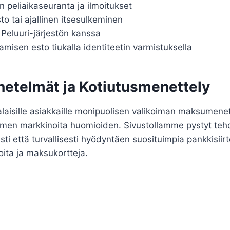
n peliaikaseuranta ja ilmoitukset
sto tai ajallinen itsesulkeminen
eluuri-järjestön kanssa
misen esto tiukalla identiteetin varmistuksella
telmät ja Kotiutusmenettely
isille asiakkaille monipuolisen valikoiman maksumenet
uomen markkinoita huomioiden. Sivustollamme pystyt teh
ti että turvallisesti hyödyntäen suosituimpia pankkisiirt
ita ja maksukortteja.