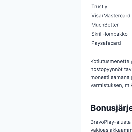
Trustly
Visa/Mastercard
MuchBetter
Skrill-lompakko
Paysafecard
Kotiutusmenettel
nostopyynnöt taval
monesti samana p
varmistuksen, mik
Bonusjärj
BravoPlay-alusta 
vakioasiakkaamme