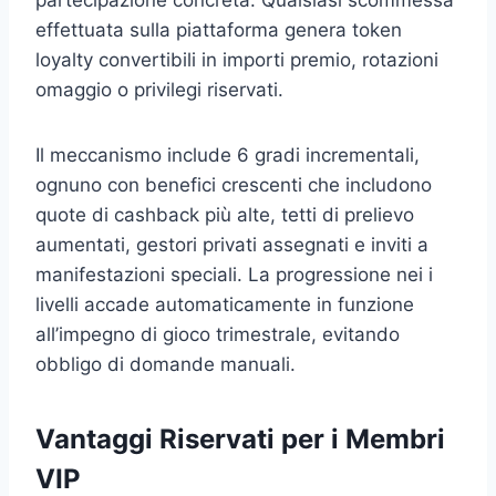
partecipazione concreta. Qualsiasi scommessa
effettuata sulla piattaforma genera token
loyalty convertibili in importi premio, rotazioni
omaggio o privilegi riservati.
Il meccanismo include 6 gradi incrementali,
ognuno con benefici crescenti che includono
quote di cashback più alte, tetti di prelievo
aumentati, gestori privati assegnati e inviti a
manifestazioni speciali. La progressione nei i
livelli accade automaticamente in funzione
all’impegno di gioco trimestrale, evitando
obbligo di domande manuali.
Vantaggi Riservati per i Membri
VIP