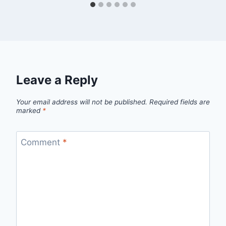
Leave a Reply
Your email address will not be published.
Required fields are
marked
*
Comment
*