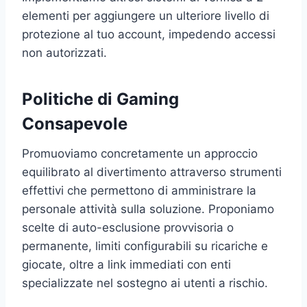
elementi per aggiungere un ulteriore livello di
protezione al tuo account, impedendo accessi
non autorizzati.
Politiche di Gaming
Consapevole
Promuoviamo concretamente un approccio
equilibrato al divertimento attraverso strumenti
effettivi che permettono di amministrare la
personale attività sulla soluzione. Proponiamo
scelte di auto-esclusione provvisoria o
permanente, limiti configurabili su ricariche e
giocate, oltre a link immediati con enti
specializzate nel sostegno ai utenti a rischio.