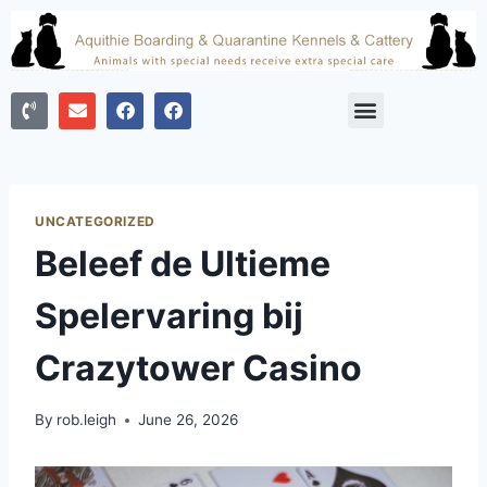
UNCATEGORIZED
Beleef de Ultieme
Spelervaring bij
Crazytower Casino
By
rob.leigh
June 26, 2026