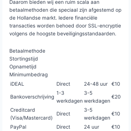
Daarom bieden wij een ruim scala aan
betaalmethoden die speciaal zijn afgestemd op
de Hollandse markt. Iedere financiële
transacties worden behoed door SSL-encryptie
volgens de hoogste beveiligingsstandaarden.
Betaalmethode
Stortingstijd
Opnametijd
Minimumbedrag
iDEAL
Direct
24-48 uur
€10
1-3
3-5
Bankoverschrijving
€20
werkdagen
werkdagen
Creditcard
3-5
Direct
€10
(Visa/Mastercard)
werkdagen
PayPal
Direct
24 uur
€10