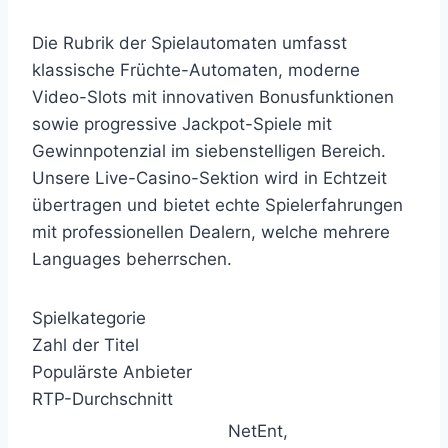
Die Rubrik der Spielautomaten umfasst
klassische Früchte-Automaten, moderne
Video-Slots mit innovativen Bonusfunktionen
sowie progressive Jackpot-Spiele mit
Gewinnpotenzial im siebenstelligen Bereich.
Unsere Live-Casino-Sektion wird in Echtzeit
übertragen und bietet echte Spielerfahrungen
mit professionellen Dealern, welche mehrere
Languages beherrschen.
Spielkategorie
Zahl der Titel
Populärste Anbieter
RTP-Durchschnitt
NetEnt,