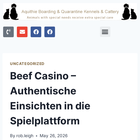
UNCATEGORIZED
Beef Casino –
Authentische
Einsichten in die
Spielplattform
By
rob.leigh
May 26, 2026