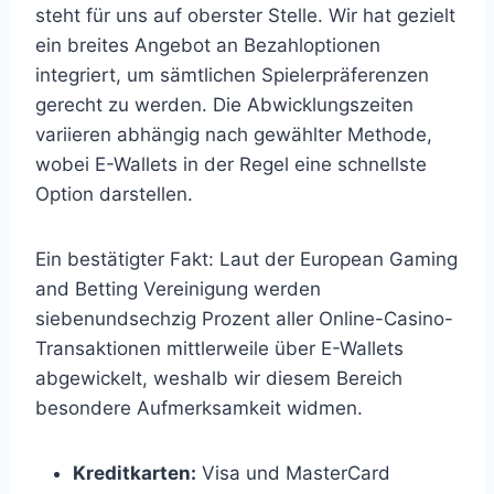
steht für uns auf oberster Stelle. Wir hat gezielt
ein breites Angebot an Bezahloptionen
integriert, um sämtlichen Spielerpräferenzen
gerecht zu werden. Die Abwicklungszeiten
variieren abhängig nach gewählter Methode,
wobei E-Wallets in der Regel eine schnellste
Option darstellen.
Ein bestätigter Fakt: Laut der European Gaming
and Betting Vereinigung werden
siebenundsechzig Prozent aller Online-Casino-
Transaktionen mittlerweile über E-Wallets
abgewickelt, weshalb wir diesem Bereich
besondere Aufmerksamkeit widmen.
Kreditkarten:
Visa und MasterCard