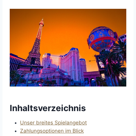
Inhaltsverzeichnis
Unser breites Spielangebot
Zahlungsoptionen im Blick