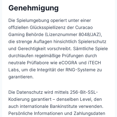
Genehmigung
Die Spielumgebung operiert unter einer
offiziellen Glücksspiellizenz der Curacao
Gaming Behörde (Lizenznummer 8048/JAZ),
die strenge Auflagen hinsichtlich Spielerschutz
und Gerechtigkeit vorschreibt. Sämtliche Spiele
durchlaufen regelmäßige Prüfungen durch
neutrale Prüflabore wie eCOGRA und iTECH
Labs, um die Integrität der RNG-Systeme zu
garantieren.
Die Datenschutz wird mittels 256-Bit-SSL-
Kodierung garantiert – denselben Level, den
auch internationale Bankinstitute verwenden.
Persönliche Informationen und Zahlungsdaten