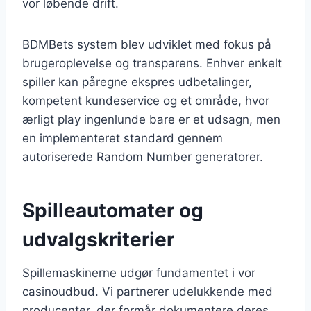
vor løbende drift.
BDMBets system blev udviklet med fokus på
brugeroplevelse og transparens. Enhver enkelt
spiller kan påregne ekspres udbetalinger,
kompetent kundeservice og et område, hvor
ærligt play ingenlunde bare er et udsagn, men
en implementeret standard gennem
autoriserede Random Number generatorer.
Spilleautomater og
udvalgskriterier
Spillemaskinerne udgør fundamentet i vor
casinoudbud. Vi partnerer udelukkende med
producenter, der formår dokumentere deres