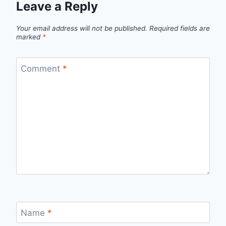
Leave a Reply
Your email address will not be published.
Required fields are
marked
*
Comment
*
Name
*