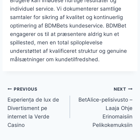
Brugere kan imødese hurtige resultater og
individuel service. Vi dokumenterer samtlige
samtaler for sikring af kvalitet og kontinuerlig
optimering af BDMBets kundeservice. BDMBet
engagerer os til at præsentere aldrig kun et
spillested, men en total spiloplevelse
understøttet af kvalificeret struktur og genuine
målsætninger om kundetilfredshed.
PREVIOUS
NEXT
Experiența de lux de
BetAlice-pelisivusto –
Divertisment pe
Laaja Ohje
internet la Verde
Erinomaisiin
Casino
Pelikokemuksiin