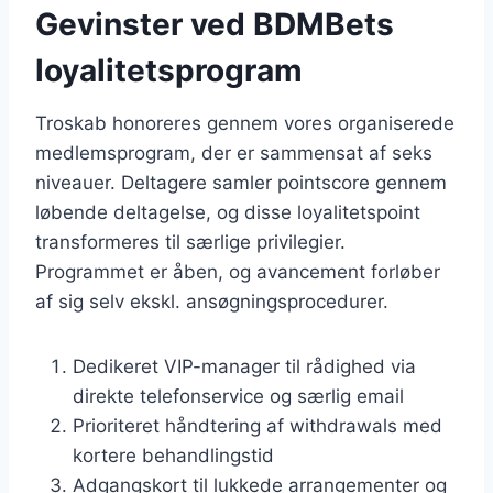
Gevinster ved BDMBets
loyalitetsprogram
Troskab honoreres gennem vores organiserede
medlemsprogram, der er sammensat af seks
niveauer. Deltagere samler pointscore gennem
løbende deltagelse, og disse loyalitetspoint
transformeres til særlige privilegier.
Programmet er åben, og avancement forløber
af sig selv ekskl. ansøgningsprocedurer.
Dedikeret VIP-manager til rådighed via
direkte telefonservice og særlig email
Prioriteret håndtering af withdrawals med
kortere behandlingstid
Adgangskort til lukkede arrangementer og