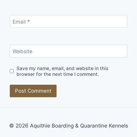
Email
*
Website
Save my name, email, and website in this
browser for the next time I comment.
© 2026 Aquithie Boarding & Quarantine Kennels