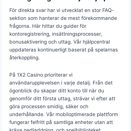
För direkta svar har vi utvecklat en stor FAQ-
sektion som hanterar de mest förekommande
frågorna. Här hittar du guider för
kontoregistrering, insättningsprocesser,
bonusaktivering och uttag. Vår hjälpcentral
uppdateras kontinuerligt baserat på spelarnas
återkoppling.
På 1X2 Casino prioriterar vi
användarupplevelsen i varje detalj. Från det
ögonblick du skapar ditt konto till när du
genomför ditt första uttag, strävar vi efter att
göra processen smidig, säker och
underhållande. Vår mobiloptimerade plattform
fungerar felfritt på samtliga enheter utan att
kräva nedladdning, och spelbiblioteket