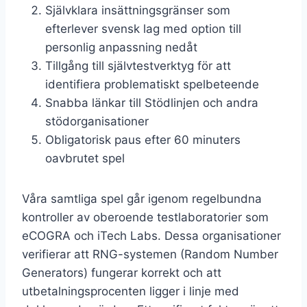
Självklara insättningsgränser som
efterlever svensk lag med option till
personlig anpassning nedåt
Tillgång till självtestverktyg för att
identifiera problematiskt spelbeteende
Snabba länkar till Stödlinjen och andra
stödorganisationer
Obligatorisk paus efter 60 minuters
oavbrutet spel
Våra samtliga spel går igenom regelbundna
kontroller av oberoende testlaboratorier som
eCOGRA och iTech Labs. Dessa organisationer
verifierar att RNG-systemen (Random Number
Generators) fungerar korrekt och att
utbetalningsprocenten ligger i linje med