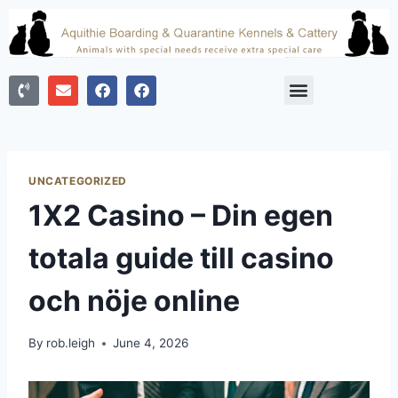
UNCATEGORIZED
1X2 Casino – Din egen
totala guide till casino
och nöje online
By
rob.leigh
June 4, 2026