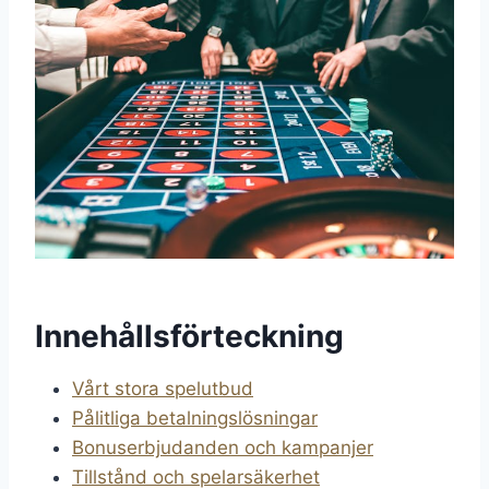
Innehållsförteckning
Vårt stora spelutbud
Pålitliga betalningslösningar
Bonuserbjudanden och kampanjer
Tillstånd och spelarsäkerhet